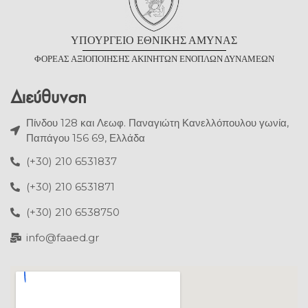
Υ
ΠΟΥΡΓΕΙΟ
Ε
ΘΝΙΚΗΣ
Α
ΜΥΝΑΣ
Φ
ΟΡΕΑΣ
Α
ΞΙΟΠΟΙΗΣΗΣ
Α
ΚΙΝΗΤΩΝ
Ε
ΝΟΠΛΩΝ
Δ
ΥΝΑΜΕΩΝ
Διεύθυνση
Πίνδου 128 και Λεωφ. Παναγιώτη Κανελλόπουλου γωνία,
Παπάγου 156 69, Ελλάδα
(+30) 210 6531837
(+30) 210 6531871
(+30) 210 6538750
info@faaed.gr