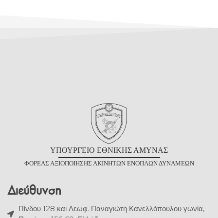
Υ
ΠΟΥΡΓΕΙΟ
Ε
ΘΝΙΚΗΣ
Α
ΜΥΝΑΣ
Φ
ΟΡΕΑΣ
Α
ΞΙΟΠΟΙΗΣΗΣ
Α
ΚΙΝΗΤΩΝ
Ε
ΝΟΠΛΩΝ
Δ
ΥΝΑΜΕΩΝ
Διεύθυνση
Πίνδου 128 και Λεωφ. Παναγιώτη Κανελλόπουλου γωνία,