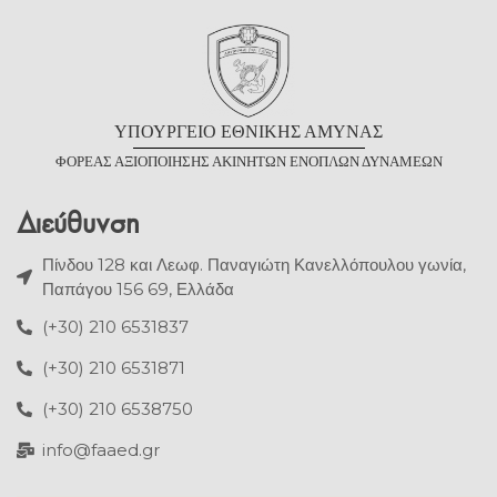
Υ
ΠΟΥΡΓΕΙΟ
Ε
ΘΝΙΚΗΣ
Α
ΜΥΝΑΣ
Φ
ΟΡΕΑΣ
Α
ΞΙΟΠΟΙΗΣΗΣ
Α
ΚΙΝΗΤΩΝ
Ε
ΝΟΠΛΩΝ
Δ
ΥΝΑΜΕΩΝ
Διεύθυνση
Πίνδου 128 και Λεωφ. Παναγιώτη Κανελλόπουλου γωνία,
Παπάγου 156 69, Ελλάδα
(+30) 210 6531837
(+30) 210 6531871
(+30) 210 6538750
info@faaed.gr