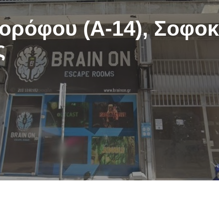
ορόφου (Α-14), Σοφοκ
ς