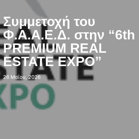
Συμμετοχή του
Φ.Α.Α.Ε.Δ. στην “6th
PREMIUM REAL
ESTATE EXPO”
26 Μαΐου, 2026