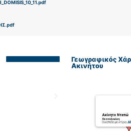
DOMISIS_10_11.pdf
Σ.pdf
Γεωγραφικός Χάρ
Ακινήτου
Ακίνητο Ντεπώ
Θεσσαλονίκη
Οικόπεδο με κτίριο,
Δ