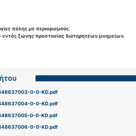
γίες πόλης με περιορισμούς.
– εντός ζώνης προστασίας διατηρητέων μνημείων.
νήτου
448637003-0-0-KD.pdf
448637004-0-0-KD.pdf
448637005-0-0-KD.pdf
448637006-0-0-KD.pdf